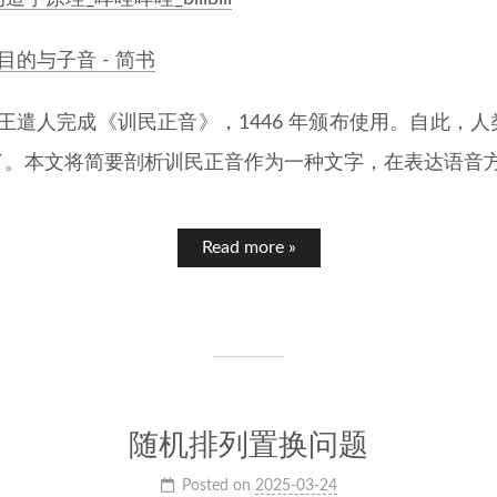
的与子音 - 简书
宗大王遣人完成《训民正音》，1446 年颁布使用。自此，
了。本文将简要剖析训民正音作为一种文字，在表达语音
Read more »
随机排列置换问题
Posted on
2025-03-24