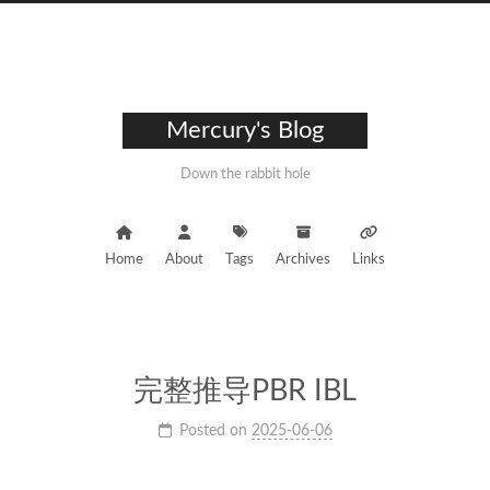
Mercury's Blog
Down the rabbit hole
Home
About
Tags
Archives
Links
完整推导PBR IBL
Posted on
2025-06-06