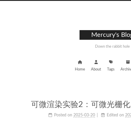
Mercury's Blo
Down the rabbit hole
Home
About
Tags
Archi
可微渲染实验2：可微光栅
Posted on
2025-03-20
Edited on
20