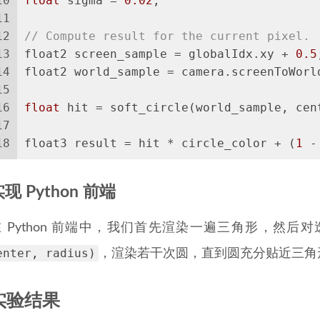
10
float
 sigma = 
0.02
;
11
12
// Compute result for the current pixel.
13
float2 screen_sample = globalIdx.xy + 
0.5
14
float2 world_sample = camera.screenToWorl
15
16
float
 hit = soft_circle(world_sample, cen
17
18
float3 result = hit * circle_color + (
1
 -
现 Python 前端
在 Python 前端中，我们首先渲染一遍三角形，然
enter, radius)
，渲染若干次圆，直到圆充分贴近三角
实验结果