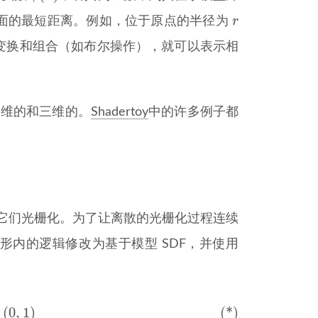
r
r
面的最短距离。例如，位于原点的半径为
加以变换和组合（如布尔操作），就可以表示相
二维的和三维的。
Shadertoy
中的许多例子都
将它们光栅化。为了让离散的光栅化过程连续
内的逻辑修改为基于模型 SDF，并使用
∈
(
0
,
1
)
(*)
(
0
,
1
)