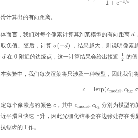
−
/
1
+
e
x
σ
平滑计算出的有向距离。
d
d
具体而言，我们对每个像素计算其到某模型的有向距离
σ
(
−
d
)
(
−
)
σ
d
则取负值。随后，计算
，结果越大，则说明像素
1
2
d
0
1
0
d
于
在
附近的边缘点，这一计算结果会给出接近
的值
2
在本实验中，我们每次渲染将只涉及一种模型，因此我们
(**)
c
=
lerp
(
c
model
,
c
b
=
lerp
(
,
,
c
c
c
model
bg
c
c
model
,
c
bg
,
c
c
c
决定每个像素点的颜色
，其中
分别为模型的颜色
model
bg
附近平滑且快速上升，因此光栅化结果会在边缘处存在明
了抗锯齿的工作。