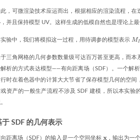
为此，可微渲染技术应运而出，根据相应的渲染流程，在
扑，并且保持模型 UV。这样生成的低模自然也是理论上
M
I
M
本实验中，我们将模拟这一过程，用待调参的模型表示
I
由于三角网格的几何参数数量级可达百万甚至更高，而本
种解析的方式表达模型——有向距离场（SDF）。一个解析
运行时在着色器中的计算大大节省了保存模型几何的空间
游戏资产的一般生产流程不涉及 SDF 建模，所以本实
境。
基于 SDF 的几何表示
x
x
有向距离场（SDF）的输入是一个空间坐标
，输出为一