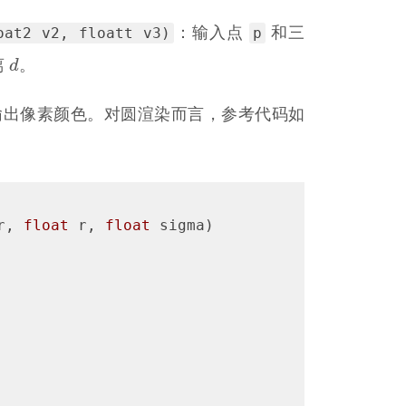
oat2 v2, floatt v3)
p
：输入点
和三
d
d
离
。
器正确输出像素颜色。对圆渲染而言，参考代码如
r, 
float
 r, 
float
 sigma)