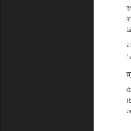
的
与
s