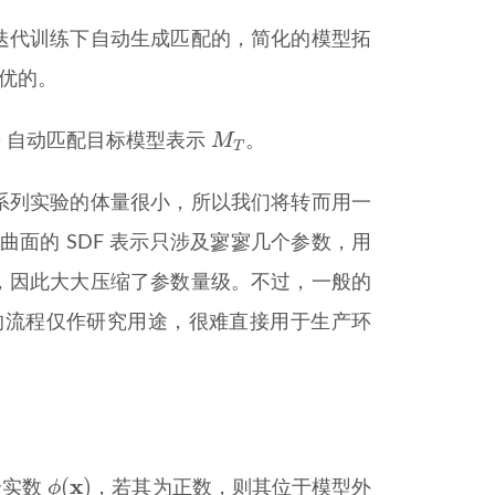
迭代训练下自动生成匹配的，简化的模型拓
最优的。
M
T
M
自动匹配目标模型表示
。
T
系列实验的体量很小，所以我们将转而用一
曲面的 SDF 表示只涉及寥寥几个参数，用
，因此大大压缩了参数量级。不过，一般的
验的流程仅作研究用途，很难直接用于生产环
ϕ
(
x
)
x
(
)
ϕ
个实数
，若其为正数，则其位于模型外