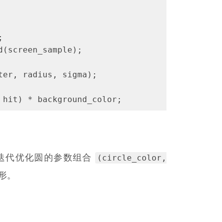
;
d(screen_sample);
ter, radius, sigma);
 hit) * background_color;
(circle_color,
后对迭代优化圆的参数组合
形。