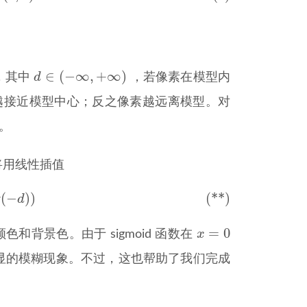
d
∈
(
−
∞
,
+
∞
)
∈
(
−
∞
,
+
∞
)
d
，其中
，若像素在模型内
越接近模型中心；反之像素越远离模型。对
。
将用线性插值
g
,
σ
(
−
d
)
)
(
−
)
)
(**)
σ
d
x
=
0
=
0
x
和背景色。由于 sigmoid 函数在
显的模糊现象。不过，这也帮助了我们完成