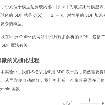
|
ϕ
(
x
)
|
x
|
(
)
|
ϕ
部，否则位于模型边缘或内部；
为该点距离模型表
ϕ
(
x
)
=
|
x
|
−
r
x
x
(
)
=
|
|
−
ϕ
r
球体的 SDF 就是
。对简单的 SDF 
当复杂的模型。
可以在
Inigo Quilez 的网站
中找到许多解析的 SDF，包括
 SDF 魔法有关。
可微的光栅化过程
在本实验中，我们将模型几何用 SDF 表示后，仍然需要
化，从而方便自动微分，我们将判断一个像素是否在三角形
igmoid 函数
(*)
σ
(
x
)
=
1
1
+
e
−
x
/
σ
1
(
)
=
∈
σ
x