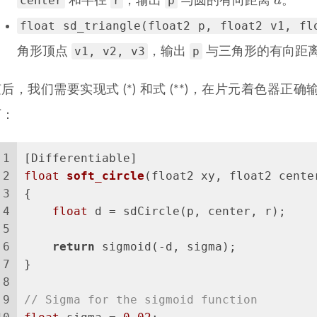
center
r
p
d
和半径
，输出
与圆的有向距离
。
float sd_triangle(float2 p, float2 v1, fl
v1, v2, v3
p
角形顶点
，输出
与三角形的有向距
后，我们需要实现式 (*) 和式 (**)，在片元着色
下：
1
[Differentiable]
2
float
soft_circle
(float2 xy, float2 cente
3
{
4
float
 d = sdCircle(p, center, r);
5
6
return
 sigmoid(-d, sigma);
7
}
8
9
// Sigma for the sigmoid function