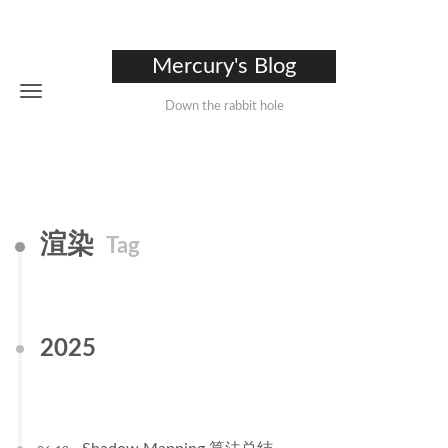
Mercury's Blog
Down the rabbit hole
渲染
Tag
2025