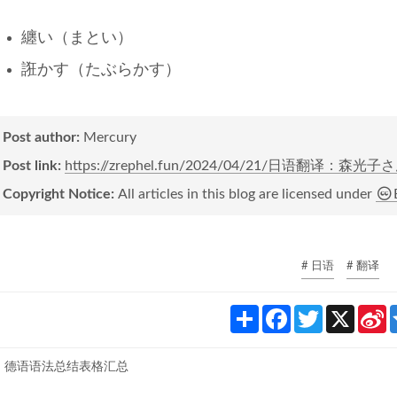
纏い（まとい）
誑かす（たぶらかす）
Post author:
Mercury
Post link:
https://zrephel.fun/2024/04/21/日语翻译
Copyright Notice:
All articles in this blog are licensed under
# 日语
# 翻译
S
F
T
X
S
h
a
w
i
a
c
i
n
r
e
t
a
德语语法总结表格汇总
e
b
t
o
e
e