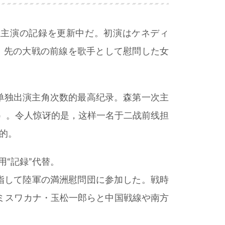
独主演の記録を更新中だ。初演はケネディ
年。先の大戦の前線を歌手として慰問した女
单独出演主角次数的最高纪录。森第一次主
6 年）。令人惊讶的是，这样一名于二战前线担
来的。
用“記録”代替。
手を目指して陸軍の満洲慰問団に参加した。戦時
ミスワカナ・玉松一郎らと中国戦線や南方