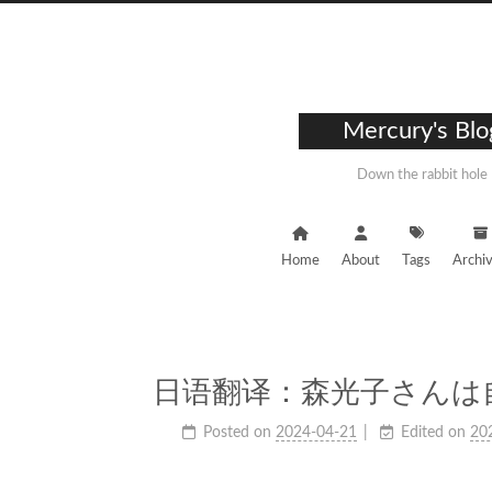
Mercury's Blo
Down the rabbit hole
Home
About
Tags
Archi
日语翻译：森光子さんは
Posted on
2024-04-21
Edited on
20