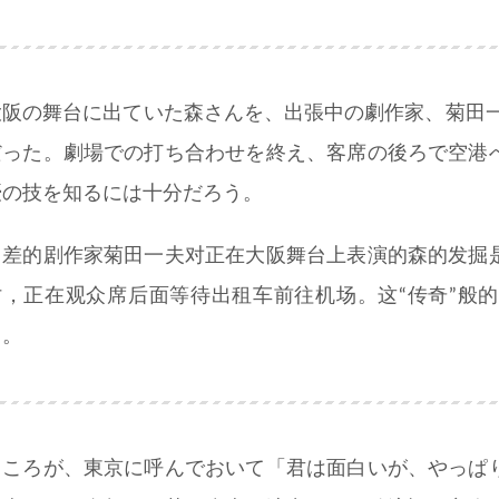
大阪の舞台に出ていた森さんを、出張中の劇作家、菊田一
だった。劇場での打ち合わせを終え、客席の後ろで空港
優の技を知るには十分だろう。
出差的剧作家菊田一夫对正在大阪舞台上表演的森的发掘
讨，正在观众席后面等待出租车前往机场。这“传奇”般
了。
ところが、東京に呼んでおいて「君は面白いが、やっぱ