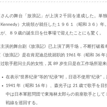
森さんの舞台「放浪記」が上演２千回を達成した。単
（Kennedy）大統領が就任した１９６１（昭和３６）
性が、８９歳の誕生日を仕事場で迎えたことにも驚く。
森主演的舞台剧《放浪記》已上演了两千场，不断打破着
《放浪記》是在肯尼迪总统就职的 1961 年（昭和 3
任过歌手慰问士兵的女性，其 89 岁生日是在工作场所迎
在表示“世界纪录”等的“纪录”时，日语不使用“纪录”，
1941 年（昭和 16 年）、森光子は 21 歳で歌
中は日本軍慰問団で東海林太郎らの前座歌手として
戦線を巡回する。