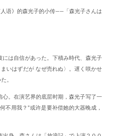
天声人语》的森光子的小传——「森光子さんは
技には自信があった。下積み時代、森光子
うまいはずだが なぜ売れぬ〉。遅く咲かせ
いた。
信心。在演艺界的底层时期，森光子写了一
何不用我？”或许是要补偿她的大器晚成，