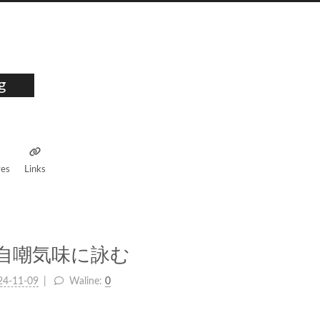
g
ves
Links
自嘲気味に詠む
24-11-09
Waline:
0