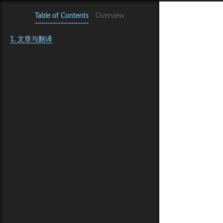
Table of Contents
Overview
1.
文章与翻译