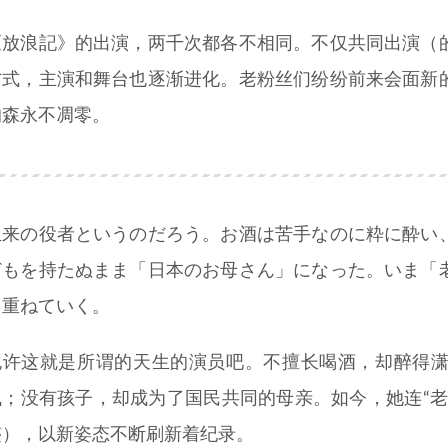
《放浪記》的出演，两千次都各不相同。不仅共同出演（
方式，主演和舞台也逐渐进化。老粉丝们纷纷前来会面新
的森永不凋零。
生来の役者というのだろう。お酒は苦手なのに粋に酔い
どもを持たぬまま「日本のお母さん」になった。いま「
を重ねていく。
也许这就是所谓的天生的演员吧。不擅长喝酒，却醉得
气；没有孩子，却成为了国民共同的母亲。如今，她连“老
迹），以新姿态不断刷新着纪录。