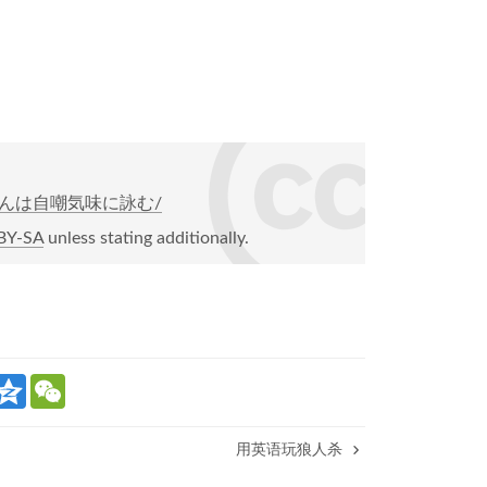
：森光子さんは自嘲気味に詠む/
BY-SA
unless stating additionally.
Q
W
z
e
o
C
n
h
用英语玩狼人杀
W
e
a
t