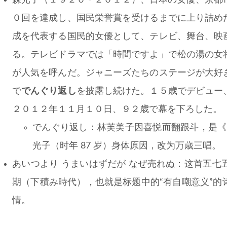
森光子（１９２０ - ２０１２）、日本の女優、京
０回を達成し、国民栄誉賞を受けるまでに上り詰め
成を代表する国民的女優として、テレビ、舞台、映
る。テレビドラマでは「時間ですよ」で松の湯の女
が人気を呼んだ。ジャニーズたちのステージが大好
で
でんぐり返し
を披露し続けた。１５歳でデビュー
２０１２年１１月１０日、９２歳で幕を下ろした。
でんぐり返し：林芙美子因喜悦而翻跟斗，是《放
光子（时年 87 岁）身体原因，改为万歳三唱。
あいつより うまいはずだが なぜ売れぬ：这首五
期（下積み時代），也就是标题中的“有自嘲意义”
情。