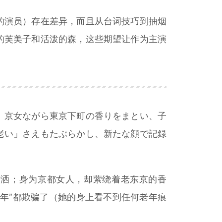
的演员）存在差异，而且从台词技巧到抽烟
的芙美子和活泼的森，这些期望让作为主演
、京女ながら東京下町の香りをまとい、子
老い」さえもたぶらかし、新たな顔で記録
潇洒；身为京都女人，却萦绕着老东京的香
年”都欺骗了（她的身上看不到任何老年痕