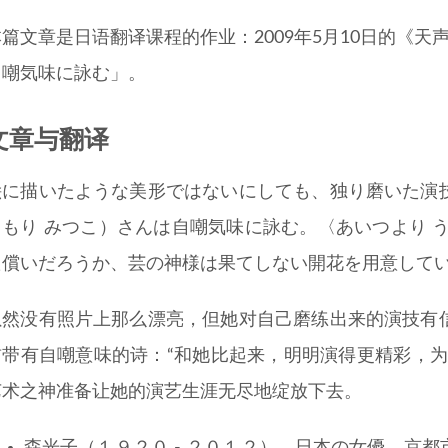
本篇文章是日语翻译课程的作业：2009年5月10日的《
自嘲気味に詠む」。
文章与翻译
絵に描いたような美形ではないにしても、独り磨いた演
（もり みつこ）さんは自嘲気味に詠む。〈あいつより 
た償いだろうか、芸の神様は果てしない開花を用意して
虽然没有照片上那么漂亮，但她对自己磨练出来的演技有
首带有自嘲意味的诗：“和她比起来，明明演得更精彩，为
艺术之神准备让她的演艺生涯无尽地绽放下去。