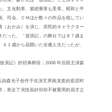
都市出身。森さんは「放浪記」で上演２００
た。文化勲章、紫綬褒章も受章。昭和と平
画、司会、ＣＭほか数々の作品を残してい
将（おかみ）を演じ、庶民的キャラクター
きだった。「放浪記」の舞台では８７歳ま
、４１歳から花開いた女優人生だったが、
浪記》的经典桥段；2008 年后因主演森
七五由森光子创作于在演艺界跑龙套的底层时
的诗，表达了演技虽好但却不被重用的屈才之