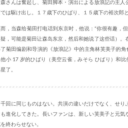
に森さんは奮起し、菊田脚本・演出による放浪記の主人
京では駆け出し。１７歳下のひばり、１５歳下の裕次郎
然而，当森给菊田打电话到东京时，他说：“你很有趣，但
存疑，可能是菊田让森岛东京，然后和她说了这些话）。
得了菊田编剧和导演的《放浪記》中的主角林芙美子的角色
比他小 17 岁的ひばり（美空云雀，みそら ひばり）和比
明星了。
２千回に同じものはない。共演の違いだけでなく、せり
台も進化してきた。長いファンは、新しい芙美子と元気
花を終わらせない。