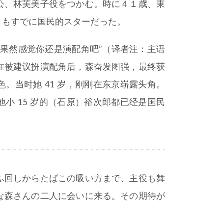
公、林芙美子役をつかむ。時に４１歳、東
ともすでに国民的スターだった。
果然感觉你还是演配角吧”（译者注：主语
在被建议扮演配角后，森奋发图强，最终获
。当时她 41 岁，刚刚在东京崭露头角。
他小 15 岁的（石原）裕次郎都已经是国民
ふ回しからたばこの吸い方まで、主役も舞
な森さんの二人に会いに来る。その期待が