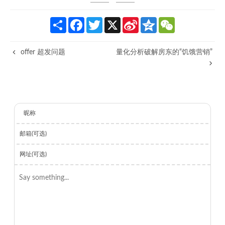
S
F
T
X
S
Q
W
h
a
w
i
z
e
a
c
i
n
o
C
r
e
t
a
n
h
offer 超发问题
量化分析破解房东的“饥饿营销”
e
b
t
W
e
a
o
e
e
t
o
r
i
k
b
o
昵称
邮箱(可选)
网址(可选)