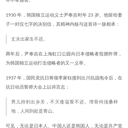
年不幸遇害。
1930 年，韩国独立运动义士尹奉吉时年 23 岁。他留给妻
子一封仅七字的决别信，其精神内核与这首诗一脉相承：
丈夫出家生不还。
两年后，尹奉吉在上海虹口公园向日本侵略者投掷炸弹，
为韩国独立运动打击侵略者的又一义举。
1937 年，国民党抗日将领李家钰接到出川抗战电令后，在
抗日动员誓师大会上以诗言志：
男儿持剑出乡关，不灭倭寇誓不还。埋骨何须桑梓
地，人间到处是青山。
可见，无论是日本人、中国人还是韩国人，无论是共产党