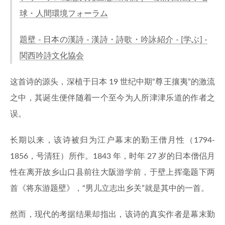
球・人間環境フォーラム
題壁 - 日本の漢詩 - 漢詩・詩歌・吟詠紹介 - [学ぶ] -
関西吟詩文化協会
这首诗的源头，深植于日本 19 世纪中期“尊王攘夷”的激流
之中，其诞生便伴随着一个至今为人所津津乐道的作者之
误。
长期以来，该诗被归为江户幕末的勤王僧月性（1794-
1856，号清狂）所作。1843 年，时年 27 岁的日本僧侣月
性在离开故乡山口县前往大阪游学前，于壁上挥毫题下两
首《将东游题壁》，“男儿立志出乡关”就是其中的一首。
然而，现代的考据结果却指出，该诗的真实作者是幕末勤