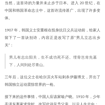
当然，这首诗的力量并未止步于日本。进入 20 世纪，在
中国和韩国革命志士中，这首诗流传甚广，出现了许多变
体。
1907 年，韩国义士安重根在投身抗日义兵运动前，给家人
留下了一首诀别诗，内容正是改写了原“男儿立志出乡
关”：
男儿有志出阳关，生不成功死不还。埋骨岂肯先墓
下，人间到处尽青山。
三年后，这位义士在哈尔滨火车站刺杀伊藤博文，开出了
韩国独立运动震惊世界的一枪。
接下来的这件事情，中国人应该家喻户晓。1910 年，少年
毛泽东离家求学时，改写此诗呈予父亲，以示人生志向：