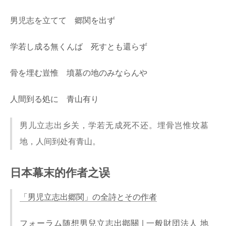
男児志を立てて 郷関を出ず
学若し成る無くんば 死すとも還らず
骨を埋む豈惟 墳墓の地のみならんや
人間到る処に 青山有り
男儿立志出乡关，学若无成死不还。埋骨岂惟坟墓
地，人间到处有青山。
日本幕末的作者之误
「男児立志出郷関」の全詩とその作者
フォーラム随想男兒立志出鄕關 | 一般財団法人 地