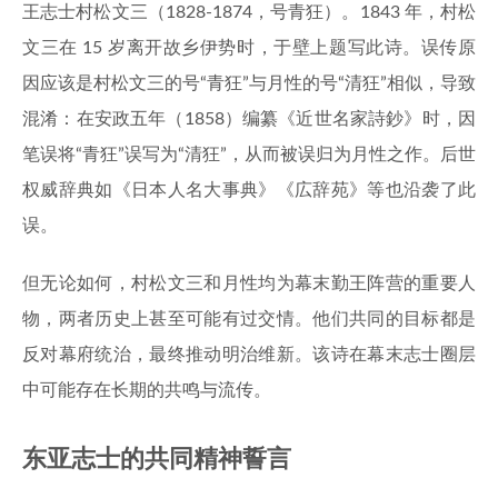
王志士村松文三（1828-1874，号青狂）。1843 年，村松
文三在 15 岁离开故乡伊势时，于壁上题写此诗。误传原
因应该是村松文三的号“青狂”与月性的号“清狂”相似，导致
混淆：在安政五年（1858）编纂《近世名家詩鈔》时，因
笔误将“青狂”误写为“清狂”，从而被误归为月性之作。后世
权威辞典如《日本人名大事典》《広辞苑》等也沿袭了此
误。
但无论如何，村松文三和月性均为幕末勤王阵营的重要人
物，两者历史上甚至可能有过交情。他们共同的目标都是
反对幕府统治，最终推动明治维新。该诗在幕末志士圈层
中可能存在长期的共鸣与流传。
东亚志士的共同精神誓言