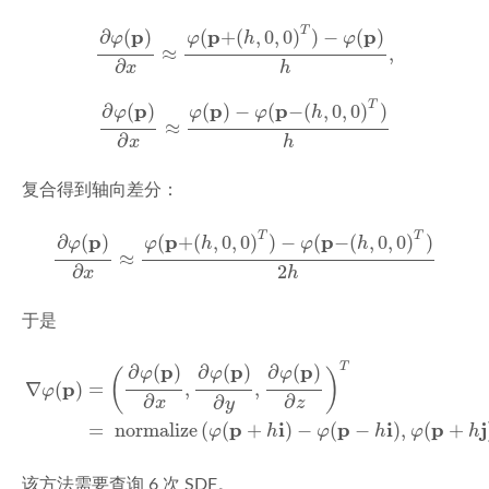
∂
φ
(
p
)
∂
x
≈
φ
(
p
+
(
h
,
0
,
0
)
T
)
−
φ
(
p
)
h
,
T
p
p
p
∂
(
)
(
+
(
,
0
,
0
)
)
−
(
)
φ
φ
h
φ
≈
,
∂
x
h
∂
φ
(
p
)
∂
x
≈
φ
(
p
)
−
φ
(
p
−
(
h
,
0
,
0
)
T
)
h
T
p
p
p
∂
(
)
(
)
−
(
−
(
,
0
,
0
)
)
φ
φ
φ
h
≈
∂
x
h
复合得到轴向差分：
∂
φ
(
p
)
∂
x
≈
φ
(
p
+
(
h
,
0
,
0
)
T
)
−
φ
(
p
−
(
h
,
0
,
0
)
T
)
2
h
T
T
p
p
p
∂
(
)
(
+
(
,
0
,
0
)
)
−
(
−
(
,
0
,
0
)
)
φ
φ
h
φ
h
≈
∂
2
x
h
于是
∇
φ
(
p
)
=
(
∂
φ
(
p
)
∂
x
,
∂
φ
(
p
)
∂
y
,
∂
φ
(
p
)
∂
z
)
T
=
normalize
(
φ
(
p
+
h
i
)
T
p
p
p
∂
(
)
∂
(
)
∂
(
)
φ
φ
φ
(
)
p
=
,
,
∇
(
)
φ
∂
∂
∂
x
z
y
p
i
p
i
p
j
=
 normalize
(
(
+
)
−
(
−
)
,
(
+
φ
h
φ
h
φ
h
该方法需要查询 6 次 SDF。