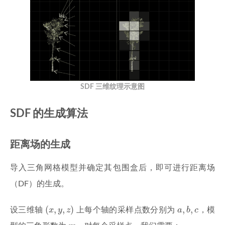
SDF 三维纹理示意图
SDF 的生成算法
距离场的生成
导入三角网格模型并确定其包围盒后，即可进行距离场
（DF）的生成。
a
,
b
,
c
(
x
,
y
,
z
)
(
,
,
)
,
,
设三维轴
x
y
z
上每个轴的采样点数分别为
a
b
c
，模
m