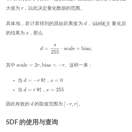
r
大值为
r
，以此决定量化数据的范围。
d
具体地，若计算得到的原始距离值为
d
，
uint8_t
量化后
s
的结果为
s
，那么
d
=
s
255
⋅
scale
+
bias
,
s
=
⋅
scale
+
bias
,
d
255
scale
=
2
r
,
bias
=
−
r
scale
=
2
,
bias
=
−
其中
r
r
。这样一来：
d
=
−
r
s
=
0
=
−
=
0
当
d
r
时，
s
d
=
r
s
=
255
=
=
255
当
d
r
时，
s
d
[
−
r
,
r
]
[
−
,
]
因此有效的
d
的取值范围为
r
r
。
SDF 的使用与查询