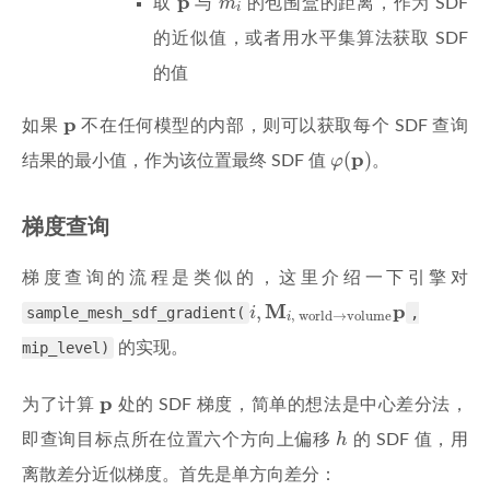
p
取
与
m
的包围盒的距离，作为 SDF
i
的近似值，或者用水平集算法获取 SDF
的值
p
p
如果
不在任何模型的内部，则可以获取每个 SDF 查询
φ
(
p
)
p
(
)
结果的最小值，作为该位置最终 SDF 值
φ
。
梯度查询
梯度查询的流程是类似的，这里介绍一下引擎对
i
,
M
i
,
world
→
volume
p
M
p
,
sample_mesh_sdf_gradient(
i
,
,
 world
→
volume
i
mip_level)
的实现。
p
p
为了计算
处的 SDF 梯度，简单的想法是中心差分法，
h
即查询目标点所在位置六个方向上偏移
h
的 SDF 值，用
离散差分近似梯度。首先是单方向差分：