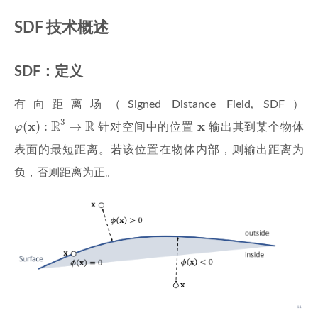
SDF 技术概述
SDF：定义
有向距离场（Signed Distance Field, SDF）
φ
(
x
)
:
R
3
→
R
3
x
R
R
x
x
(
)
:
→
φ
针对空间中的位置
输出其到某个物体
表面的最短距离。若该位置在物体内部，则输出距离为
负，否则距离为正。