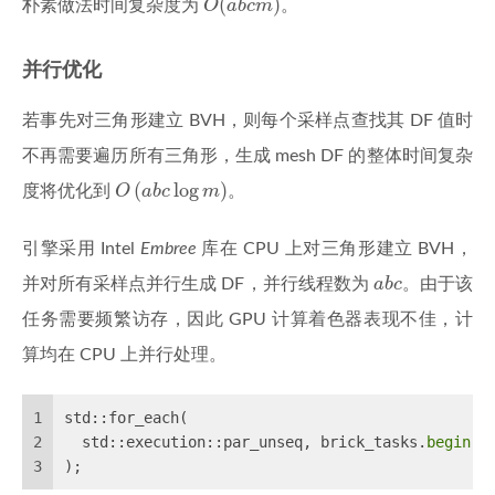
(
)
朴素做法时间复杂度为
O
a
b
c
m
。
并行优化
若事先对三角形建立 BVH，则每个采样点查找其 DF 值时
不再需要遍历所有三角形，生成 mesh DF 的整体时间复杂
O
(
a
b
c
log
m
)
(
log
)
度将优化到
O
a
b
c
m
。
引擎采用 Intel
Embree
库在 CPU 上对三角形建立 BVH，
a
b
c
并对所有采样点并行生成 DF，并行线程数为
a
b
c
。由于该
任务需要频繁访存，因此 GPU 计算着色器表现不佳，计
算均在 CPU 上并行处理。
1
std::for_each(
2
  std::execution::par_unseq, brick_tasks.
begin
()
3
);