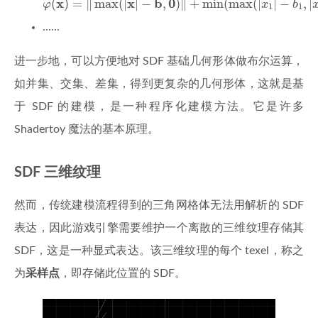
x
x
b
0
(
)
=
∥
max
(
|
|
−
,
)
∥
+
min
(
max
(
|
|
−
,
|
φ
x
b
1
1
......
进一步地，可以方便地对 SDF 基础几何形体做布尔运算，
如并集、交集、差集，得到更复杂的几何形体，这就是基
于 SDF 的建模，是一种程序化建模方法。它是许多
Shadertoy 魔法的基本原理。
SDF 三维纹理
然而，传统建模流程得到的三角网格体无法用解析的 SDF
表达，因此游戏引擎需要维护一个离散的三维纹理存储其
SDF，这是一种显式表达。该三维纹理的每个 texel，称之
为
采样点
，即存储此位置的 SDF。