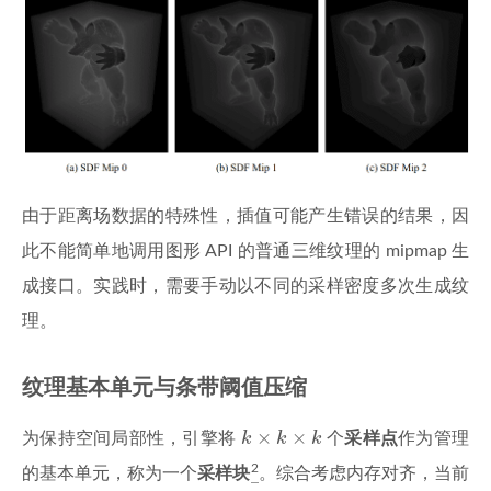
由于距离场数据的特殊性，插值可能产生错误的结果，因
此不能简单地调用图形 API 的普通三维纹理的 mipmap 生
成接口。实践时，需要手动以不同的采样密度多次生成纹
理。
纹理基本单元与条带阈值压缩
k
×
k
×
k
×
×
为保持空间局部性，引擎将
k
k
k
个
采样点
作为管理
2
的基本单元，称为一个
采样块
。综合考虑内存对齐，当前