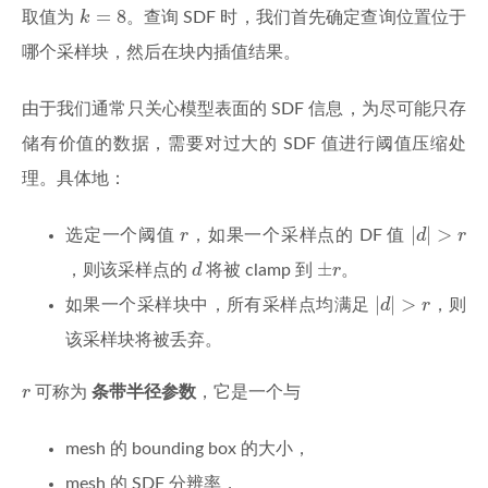
k
=
8
=
8
取值为
k
。查询 SDF 时，我们首先确定查询位置位于
哪个采样块，然后在块内插值结果。
由于我们通常只关心模型表面的 SDF 信息，为尽可能只存
储有价值的数据，需要对过大的 SDF 值进行阈值压缩处
理。具体地：
|
d
|
>
r
r
|
|
>
选定一个阈值
r
，如果一个采样点的 DF 值
d
r
d
±
r
±
，则该采样点的
d
将被 clamp 到
r
。
|
d
|
>
r
|
|
>
如果一个采样块中，所有采样点均满足
d
r
，则
该采样块将被丢弃。
r
r
可称为
条带半径参数
，它是一个与
mesh 的 bounding box 的大小，
mesh 的 SDF 分辨率，