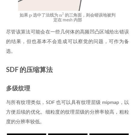
n
2
2
p
p
n
如果
选中了法线为
的三角面，则会错误地被判
定在 mesh 内部
尽管该算法可能会在一些几何体的高频凹凸区域给出错误
的结果，但也基本不会造成可以察觉的问题，可作为备
选。
SDF 的压缩算法
多级纹理
与所有纹理类似，SDF 也可以具有纹理层级 mipmap，以
方便后续的优化。细粒度的纹理层级的分辨率较高，粗粒
度的分辨率较低。