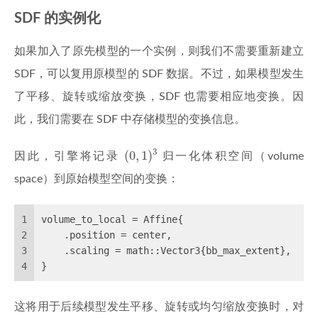
SDF 的实例化
如果加入了原先模型的一个实例，则我们不需要重新建立
SDF，可以复用原模型的 SDF 数据。不过，如果模型发生
了平移、旋转或缩放变换，SDF 也需要相应地变换。因
此，我们需要在 SDF 中存储模型的变换信息。
(
0
,
1
)
3
3
(
0
,
1
)
因此，引擎将记录
归一化体积空间（volume
space）到原始模型空间的变换：
1
volume_to_local = Affine{
2
    .position = center,
3
    .scaling = math::Vector3{bb_max_extent},
4
}
这将用于后续模型发生平移、旋转或均匀缩放变换时，对