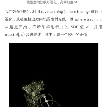
模型空间法线可视化，高精细度 SDF
我们效仿 UE4，利用 ray marching (sphere tracing) 进行可
视化：从摄像机出发向场景发射光线，做 sphere tracing：
d
从起点开始，不断采样射线上的 SDF 值
d
，并用
max
(
|
d
|
,
ε
)
ε
max
(
|
|
,
)
d
ε
步进光线，其中
ε
是一个较小的正值。