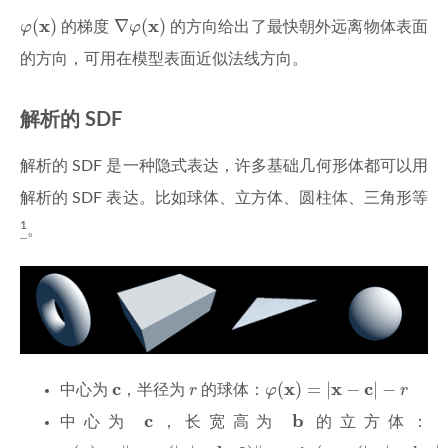
φ
(
x
)
∇
φ
(
x
)
x
x
(
)
∇
(
)
φ
的梯度
φ
的方向给出了最快朝外远离物体表面
的方向，可用在模型表面近似法线方向。
解析的 SDF
解析的 SDF 是一种隐式表达，许多基础几何形体都可以用
解析的 SDF 表达。比如球体、立方体、圆柱体、三角形等
1
。
φ
(
x
)
=
|
x
−
c
|
−
r
r
c
c
x
x
c
(
)
=
|
−
|
−
中心为
，半径为
r
的球体：
φ
r
b
c
c
b
中心为
，长宽高为
的立方体：
φ
(
x
)
=
‖
max
(
|
x
|
−
b
,
0
)
‖
+
min
(
max
(
|
x
1
|
−
b
1
,
|
x
2
|
−
b
2
,
|
x
3