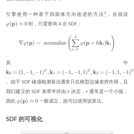
3
引擎使用一种基于四面体方向改进的方法
，在假设
φ
(
p
)
≈
0
p
(
)
≈
0
φ
时，只需查询 4 次 SDF：
∇
φ
(
p
)
=
normalize
(
∑
i
=
1
4
φ
(
p
+
h
k
i
)
k
i
)
4
(
)
∑
p
p
k
k
∇
(
)
=
 normalize
(
+
)
φ
φ
h
i
i
=
1
i
其中
k
0
=
(
1
,
−
1
,
−
1
)
T
,
k
1
=
(
−
1
,
−
1
,
1
)
T
,
k
2
=
(
−
1
,
1
,
−
1
)
T
,
k
3
=
(
1
,
1
,
1
)
T
k
k
k
=
(
1
,
−
1
,
−
1
)
,
=
(
−
1
,
−
1
,
1
)
,
=
(
−
1
,
1
,
−
1
)
T
T
T
0
1
2
。由于 SDF 碰撞检测算法通常只在模型边缘发挥作用，且
r
r
我们建立的 SDF 条带半径由
r
决定，
r
通常是一个小值，
φ
(
p
)
≈
0
p
(
)
≈
0
因此
φ
一般成立，故可以使用该算法。
SDF 的可视化