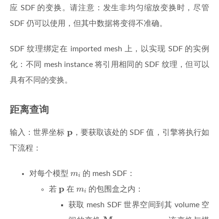
应 SDF 的变换。请注意：发生非均匀缩放变换时，尽管
SDF 仍可以使用，但其中数据将变得不准确。
SDF 纹理绑定在 imported mesh 上，以实现 SDF 的实例
化：不同 mesh instance 将引用相同的 SDF 纹理，但可以
具有不同的变换。
距离查询
p
p
输入：世界坐标
，要获取该处的 SDF 值，引擎将执行如
下流程：
m
i
对每个模型
m
的 mesh SDF：
i
m
i
p
p
若
在
m
的包围盒之内：
i
获取 mesh SDF 世界空间到其 volume 空
M
i
,
world
→
volume