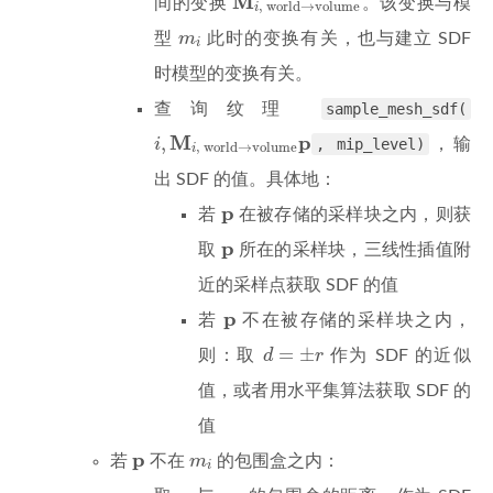
M
间的变换
。该变换与模
,
 world
→
volume
i
m
i
型
m
此时的变换有关，也与建立 SDF
i
时模型的变换有关。
查询纹理
sample_mesh_sdf(
i
,
M
i
,
world
→
volume
p
M
p
,
i
, mip_level)
，输
,
 world
→
volume
i
出 SDF 的值。具体地：
p
p
若
在被存储的采样块之内，则获
p
p
取
所在的采样块，三线性插值附
近的采样点获取 SDF 的值
p
p
若
不在被存储的采样块之内，
d
=
±
r
=
±
则：取
d
r
作为 SDF 的近似
值，或者用水平集算法获取 SDF 的
值
m
i
p
p
若
不在
m
的包围盒之内：
i
m
i
p