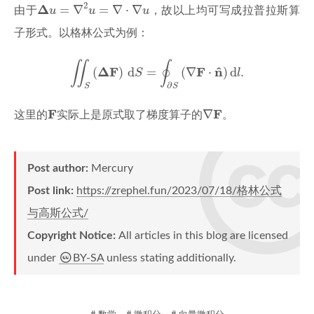
Δ
u
=
∇
2
u
=
∇
⋅
∇
u
2
Δ
=
∇
=
∇
⋅
∇
由于
u
u
u
，故以上均可写成拉普拉斯算
子形式。以格林公式为例：
∬
S
(
Δ
F
)
d
S
=
∮
∂
S
(
∇
F
⋅
n
^
)
d
l
.
∬
∮
^
Δ
F
F
n
(
)
d
=
(
∇
⋅
)
d
.
S
l
∂
S
S
F
∇
F
F
F
∇
这里的
实际上是原式取了梯度算子的
。
Post author:
Mercury
Post link:
https://zrephel.fun/2023/07/18/格林公式
与高斯公式/
Copyright Notice:
All articles in this blog are licensed
under
BY-SA
unless stating additionally.