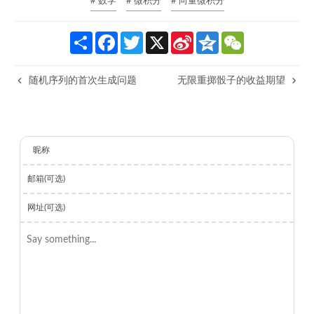
# 数学
# 微积分
# 向量微积分
S
F
T
X
S
Q
W
h
a
w
i
z
e
a
c
i
n
o
C
r
e
t
a
n
h
随机序列的首次生成问题
无限重掷骰子的收益期望
e
b
t
W
e
a
o
e
e
t
o
r
i
k
b
o
昵称
邮箱(可选)
网址(可选)