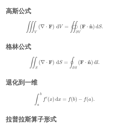
高斯公式
∭
V
(
∇
⋅
F
)
d
V
=
∬
∂
V
⊂
⊃
(
F
⋅
n
^
)
d
S
.
∭
∬
^
F
F
n
(
∇
⋅
)
d
=
⊂
⊃
(
⋅
)
d
.
V
S
∂
V
V
格林公式
∬
S
(
∇
⋅
F
)
d
S
=
∮
∂
S
(
F
⋅
n
^
)
d
l
.
∬
∮
^
F
F
n
(
∇
⋅
)
d
=
(
⋅
)
d
.
S
l
∂
S
S
退化到一维
∫
a
b
f
′
(
x
)
d
x
=
f
(
b
)
−
f
(
a
)
.
b
∫
′
(
)
d
=
(
)
−
(
)
.
f
x
x
f
b
f
a
a
拉普拉斯算子形式