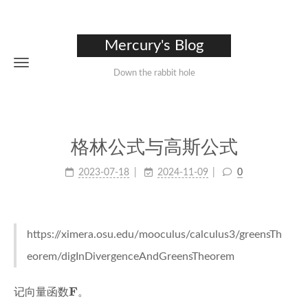
Mercury's Blog
Down the rabbit hole
格林公式与高斯公式
2023-07-18
2024-11-09
0
https://ximera.osu.edu/mooculus/calculus3/greensTh
eorem/digInDivergenceAndGreensTheorem
F
F
记向量函数
。